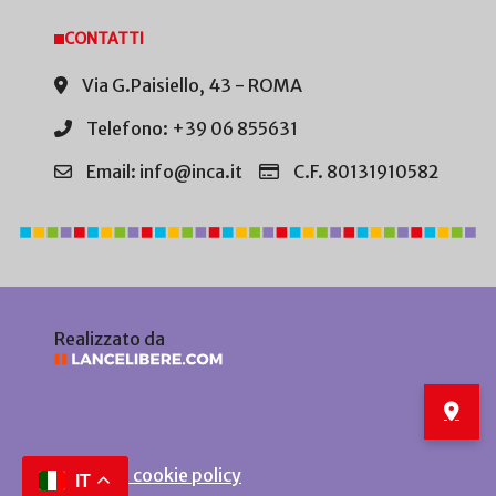
CONTATTI
Via G.Paisiello, 43 - ROMA
Telefono: +39 06 855631
Email: info@inca.it
C.F. 80131910582
Realizzato da
Privacy e cookie policy
IT